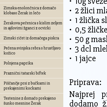
• 10g svež
• 2 žlici 
Zimska enolončnica z domačo
klobaso Žerak in lečo
• 1 žlička 
Žerakova pečenica s kislim zeljem
• 0,5 žličke
in ajdovimi žganci z ocvirki
• 50 g mas
Zimski ričet iz domačega piskra
• 3 dcl ml
Pečena svinjska rebra s hrustljavo
kožico
• 1 jajce
Polnjena paprika
Praznični tatarski biftek
Priprava:
Piščančje prsi z bučkami in
prekajenimi kockami
Najprej p
Testenine z domačo prekajeno
dodamo žl
šunko mesnine Žerak