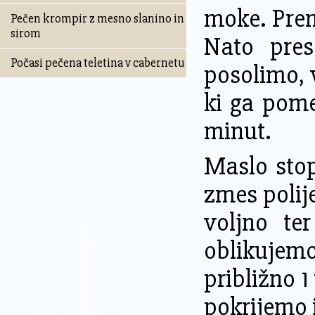
moke. Prem
Pečen krompir z mesno slanino in
sirom
Nato pre
Počasi pečena teletina v cabernetu
posolimo, 
ki ga pom
minut.
Maslo sto
zmes polij
voljno te
oblikujemo
približno 
pokrijemo 