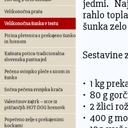
jedmi. Naj
Velikonočna prata
rahlo topla
šunka zelo
Velikonočna šunka v testu
Pirina pletenica s prekajeno šunko
in hrenom
Sestavine 
Kašnata potica-tradicionalna
slovenska pustna jed
Pečeno svinjsko pleče s sirom in
šunko
• 1 kg pre
Sočna pečena svinjska krača
• 80 g gorč
Valentinov zajtrk – srce iz
• 2 žlici r
piščančjih HOT-DOG hrenovk
• 400 g m
Popečeno zelje s prekajenimi
kockami