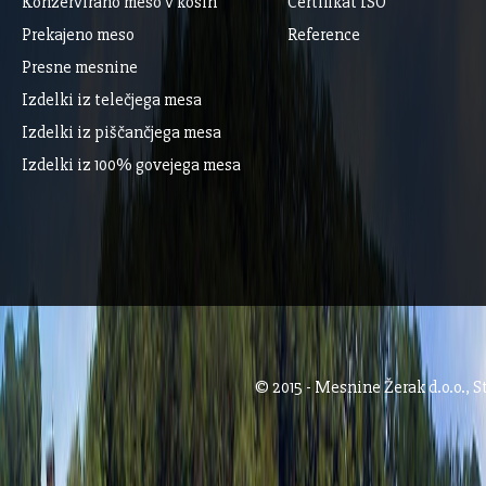
Konzervirano meso v kosih
Certifikat ISO
Prekajeno meso
Reference
Presne mesnine
Izdelki iz telečjega mesa
Izdelki iz piščančjega mesa
Izdelki iz 100% govejega mesa
© 2015 - Mesnine Žerak d.o.o., S