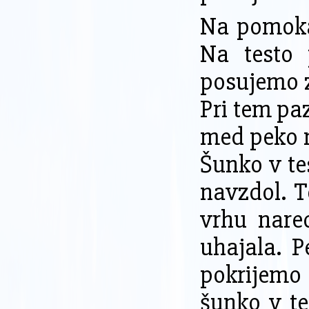
Na pomokan
Na testo 
posujemo z
Pri tem paz
med peko n
Šunko v te
navzdol. T
vrhu nare
uhajala. P
pokrijemo
šunko v te