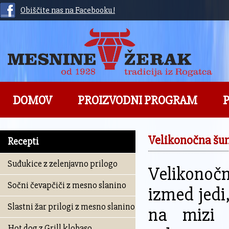
Obiščite nas na Facebooku!
DOMOV
PROIZVODNI PROGRAM
P
Velikonočna šun
Recepti
Suđukice z zelenjavno prilogo
Velikono
Sočni čevapčiči z mesno slanino
izmed jedi
Slastni žar prilogi z mesno slanino
na mizi 
Hot dog z Grill klobaso