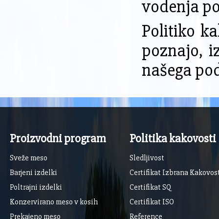
vodenja po
Politiko k
poznajo, i
našega pod
Proizvodni program
Politika kakovosti
Sveže meso
Sledljivost
Barjeni izdelki
Certifikat Izbrana Kakovos
Poltrajni izdelki
Certifikat SQ
Konzervirano meso v kosih
Certifikat ISO
Prekajeno meso
Reference