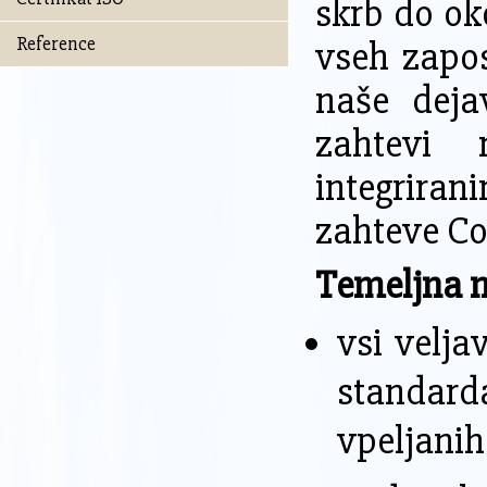
skrb do oko
Reference
vseh zapos
naše deja
zahtevi
integriran
zahteve Co
Temeljna n
vsi velja
standar
vpeljanih