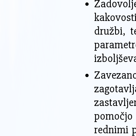
Zadovolj
kakovost
družbi, t
paramet
izboljšev
Zavezanos
zagotav
zastavlj
pomočjo 
rednimi p