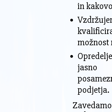
in kakovo
Vzdržuje
kvalific
možnost r
Opredelje
jasno o
posamezni
podjetja.
Zavedamo 